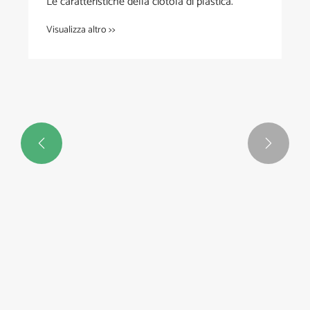


Le caratteristiche della ciotola di plastica.
Visualizza altro >>