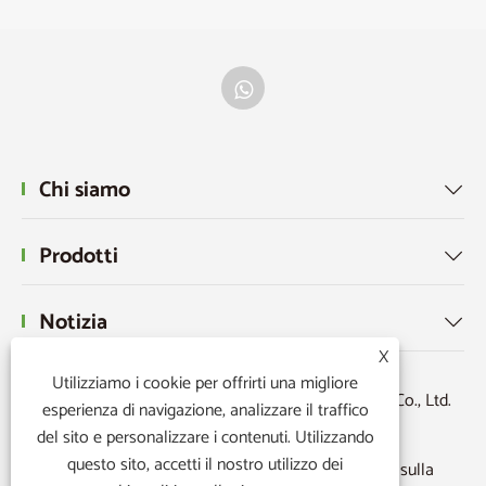
Chi siamo

Prodotti

Notizia

X
Utilizziamo i cookie per offrirti una migliore
Copyright © 2026 Ningbo Powerr Plastic Products Co., Ltd.
esperienza di navigazione, analizzare il traffico
Tutti i diritti riservati.
del sito e personalizzare i contenuti. Utilizzando
questo sito, accetti il ​​nostro utilizzo dei
Links
|
Sitemap
|
RSS
|
XML
|
politica sulla