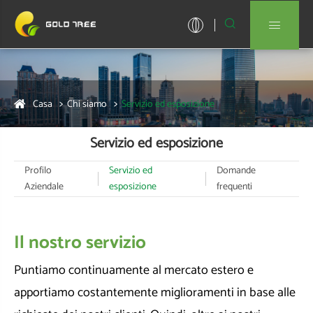


Casa
Chi siamo
Servizio ed esposizione
Servizio ed esposizione
Profilo
Servizio ed
Domande
Aziendale
esposizione
frequenti
Il nostro servizio
Puntiamo continuamente al mercato estero e
apportiamo costantemente miglioramenti in base alle